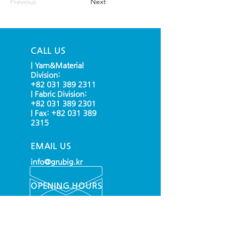
Previous
Next
CALL US
| Yarn&Material
Division:
+82 031 389 2311
| Fabric Division:
+82 031 389 2301
| Fax:
+82 031 389
2315
EMAIL US
info@grubig.kr
OPENING HOURS
Mon - Fri: 9am - 6pm
(UTC + 09:00 SEOUL)