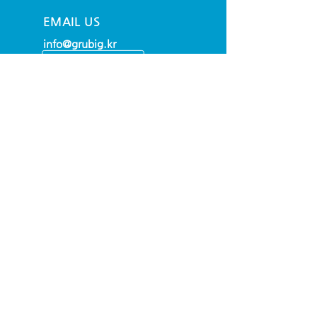
EMAIL US
info@grubig.kr
OPENING HOURS
Mon - Fri: 9am - 6pm
(UTC + 09:00 SEOUL)
OVER 30 YEARS EXPERIENCE
OUR SERVICES
- Raw Materials
- Yarn
- Jersey
- Sew&Cut Production
- Sourcing